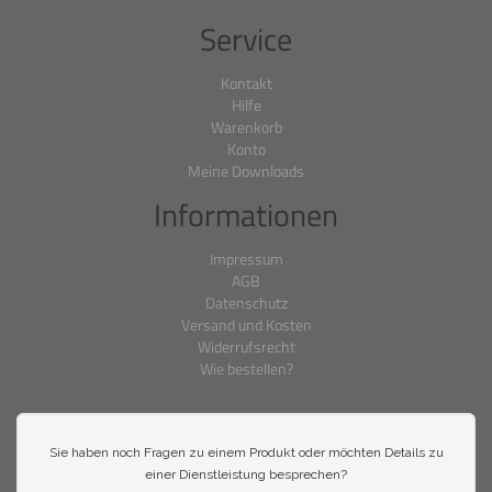
Service
Kontakt
Hilfe
Warenkorb
Konto
Meine Downloads
Informationen
Impressum
AGB
Datenschutz
Versand und Kosten
Widerrufsrecht
Wie bestellen?
Sie haben noch Fragen zu einem Produkt oder möchten Details zu
einer Dienstleistung besprechen?