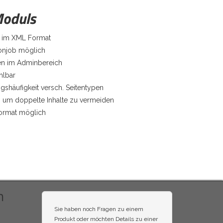
Moduls
ei im XML Format
onjob möglich
äten im Adminbereich
hlbar
gshäufigkeit versch. Seitentypen
um doppelte Inhalte zu vermeiden
ormat möglich
n
Sie haben noch Fragen zu einem
Produkt oder möchten Details zu einer