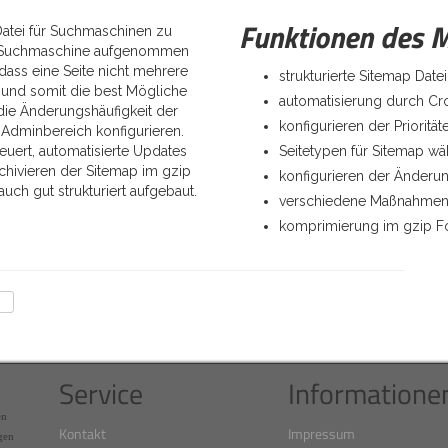
Funktionen des 
Datei für Suchmaschinen zu
der Suchmaschine aufgenommen
dass eine Seite nicht mehrere
strukturierte Sitemap Dat
t und somit die best Mögliche
automatisierung durch Cr
 die Änderungshäufigkeit der
konfigurieren der Priorit
 Adminbereich konfigurieren.
uert, automatisierte Updates
Seitetypen für Sitemap wä
chivieren der Sitemap im gzip
konfigurieren der Änderun
auch gut strukturiert aufgebaut.
verschiedene Maßnahmen 
komprimierung im gzip F
Service
Informatione
en
Kontakt
Impressum
gen