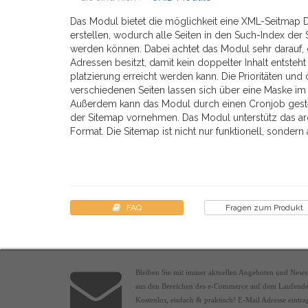
Das Modul bietet die möglichkeit eine XML-Seitmap 
erstellen, wodurch alle Seiten in den Such-Index 
werden können. Dabei achtet das Modul sehr darauf, 
Adressen besitzt, damit kein doppelter Inhalt entsteh
platzierung erreicht werden kann. Die Prioritäten und
verschiedenen Seiten lassen sich über eine Maske im
Außerdem kann das Modul durch einen Cronjob geste
der Sitemap vornehmen. Das Modul unterstütz das ar
Format. Die Sitemap ist nicht nur funktionell, sondern 
FAQ
Fragen zum Produkt
Bleiben Sie mit immer aktuellen Angeboten und News
aus den Bereichen des e-Commerce auf dem Laufend
Kostenlos, einfach & praktisch! E-Mail Adresse eintra